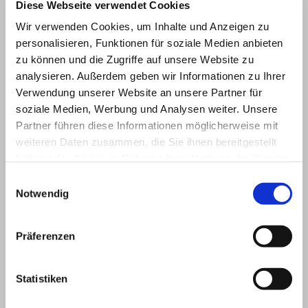
Diese Webseite verwendet Cookies
journalistischen Ratgeber und Nachrichten. Namentlich
Wir verwenden Cookies, um Inhalte und Anzeigen zu
gekennzeichnete Beiträge geben die Meinung des
personalisieren, Funktionen für soziale Medien anbieten
jeweiligen Autors und nicht immer die Meinung des
zu können und die Zugriffe auf unsere Website zu
Anbieters wieder. Allein durch den Aufruf der
analysieren. Außerdem geben wir Informationen zu Ihrer
kostenlosen und frei zugänglichen Inhalte kommt
Verwendung unserer Website an unsere Partner für
keinerlei Vertragsverhältnis zwischen dem Nutzer und
soziale Medien, Werbung und Analysen weiter. Unsere
dem Anbieter zustande, insoweit fehlt es am
Partner führen diese Informationen möglicherweise mit
Rechtsbindungswillen des Anbieters.
weiteren Daten zusammen, die Sie ihnen bereitgestellt
haben oder die sie im Rahmen Ihrer Nutzung der Dienste
§ 2 Externe Links
gesammelt haben.
Diese Website enthält Verknüpfungen zu Websites
Einwilligungsauswahl
Dritter („externe Links“). Diese Websites unterliegen
Notwendig
der Haftung der jeweiligen Betreiber. Der Anbieter hat
bei der erstmaligen Verknüpfung der externen Links
Präferenzen
die fremden Inhalte daraufhin überprüft, ob etwaige
Rechtsverstöße bestehen. Zu dem Zeitpunkt waren
keine Rechtsverstöße ersichtlich. Der Anbieter hat
Statistiken
keinerlei Einfluss auf die aktuelle und zukünftige