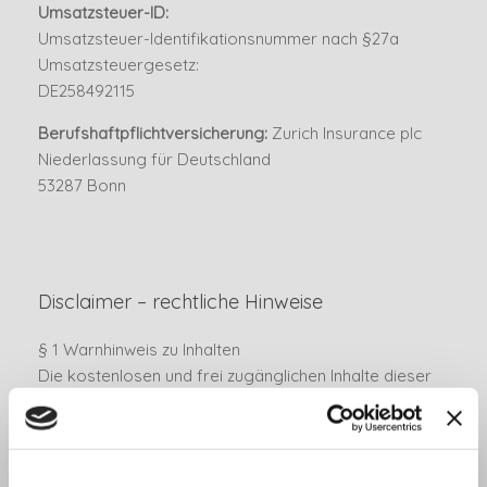
Umsatzsteuer-ID:
Umsatzsteuer-Identifikationsnummer nach §27a
Umsatzsteuergesetz:
DE258492115
Berufshaftpflichtversicherung:
Zurich Insurance plc
Niederlassung für Deutschland
53287 Bonn
Disclaimer – rechtliche Hinweise
§ 1 Warnhinweis zu Inhalten
Die kostenlosen und frei zugänglichen Inhalte dieser
Webseite wurden mit größtmöglicher Sorgfalt erstellt.
Der Anbieter dieser Webseite übernimmt jedoch keine
Gewähr für die Richtigkeit und Aktualität der
bereitgestellten kostenlosen und frei zugänglichen