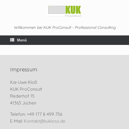
Zum
Inhalt
springen
Willkommen bei KUK ProConsult - Professional Consulting
Menü
Impressum
Kai-Uwe Kloß
KUK ProConsult
Rederhof 15
41363 Jüchen
Telefon: +49 177 8 499 756
E-Mail:
Kontakt@kukloss.de